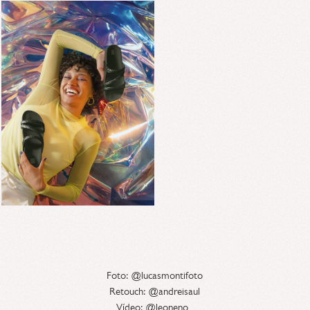
Foto: @lucasmontifoto
Retouch: @andreisaul
Vídeo: @leoneno_