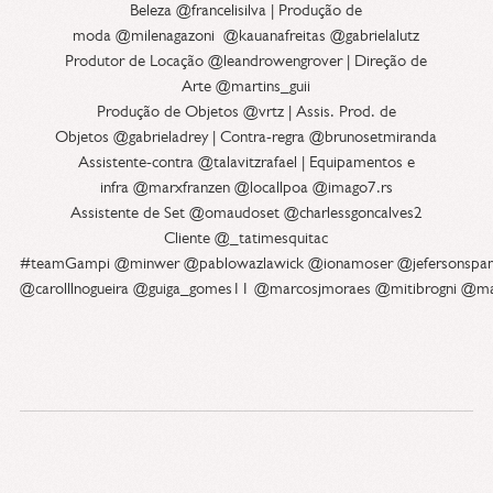
Beleza @francelisilva | Produção de
moda @milenagazoni @kauanafreitas @gabrielalutz
Produtor de Locação @leandrowengrover | Direção de
Arte @martins_guii
Produção de Objetos @vrtz | Assis. Prod. de
Objetos @gabrieladrey | Contra-regra @brunosetmiranda
Assistente-contra @talavitzrafael | Equipamentos e
infra @marxfranzen @locallpoa @imago7.rs
Assistente de Set @omaudoset @charlessgoncalves2
Cliente @_tatimesquitac
#teamGampi @minwer @pablowazlawick @ionamoser @jefersonspan
@carolllnogueira @guiga_gomes11 @marcosjmoraes @mitibrogni @ma