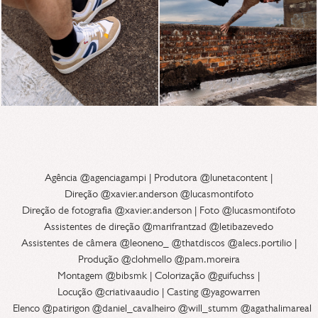
Agência @agenciagampi | Produtora @lunetacontent |
Direção @xavier.anderson @lucasmontifoto
Direção de fotografia @xavier.anderson | Foto @lucasmontifoto
Assistentes de direção @marifrantzad @letibazevedo
Assistentes de câmera @leoneno_ @thatdiscos @alecs.portilio |
Produção @clohmello @pam.moreira
Montagem @bibsmk | Colorização @guifuchss |
Locução @criativaaudio | Casting @yagowarren
Elenco @patirigon @daniel_cavalheiro @will_stumm @agathalimareal