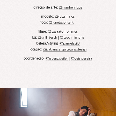
direção de arte:
@romhenrique
modelo:
@luizamaica
foto:
@lunetacontent
filme:
@
casaatomofilmes
luz:
@will_tesch
|
@tesch_lighting
beleza/styling:
@pamelagil8
locação:
@cabana.arquitetura.design
coordenação:
@giuenzweiler
|
@deisipereira