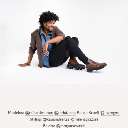
Modelos:
@rafaeldesimon
@mrluizlima
Renan Kroeff
@lovmgmt
Styling:
@kauanafreitas
@milenagazzoni
Beleza:
@morganawinck