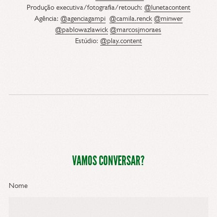
Produção executiva/fotografia/retouch:
@lunetacontent
Agência:
@agenciagampi
@camila.renck
@minwer
@pablowazlawick
@marcosjmoraes
Estúdio:
@play.content
VAMOS CONVERSAR?
Nome