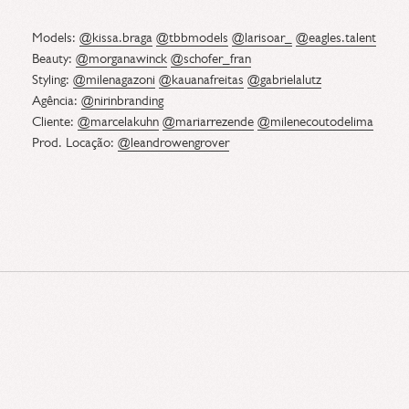
Models:
@kissa.braga
@tbbmodels
@larisoar_
@eagles.talent
Beauty:
@morganawinck
@schofer_fran
Styling:
@milenagazoni
@kauanafreitas
@gabrielalutz
Agência:
@nirinbranding
Cliente:
@marcelakuhn
@mariarrezende
@milenecoutodelima
Prod. Locação:
@leandrowengrover