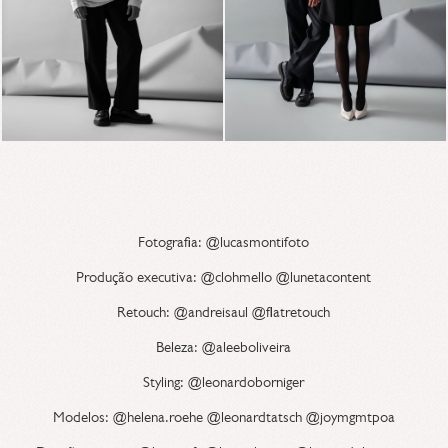
Fotografia: @lucasmontifoto
Produção executiva: @clohmello @lunetacontent
Retouch: @andreisaul @flatretouch
Beleza: @aleeboliveira
Styling: @leonardoborniger
Modelos: @helena.roehe @leonardtatsch @joymgmtpoa