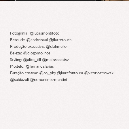
Fotografia: @lucasmontifoto
Retouch: @andreisaul @flatretouch
Produção executiva: @clohmello
Beleza: @diogomolinos
Styling: @alice_till @melissaassisv
Modelo: @fernandafarias___
Direção criativa: @co_phy @luizafontoura @vitor.ostrowski
@subiazoli @ramonemarmentini