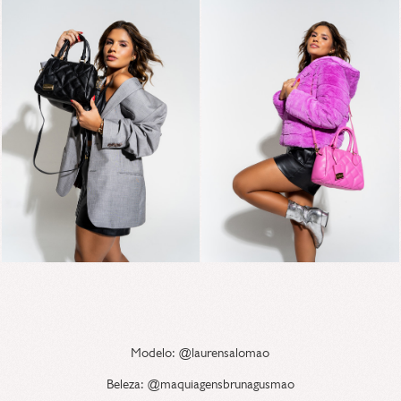
Modelo: @laurensalomao
Beleza: @maquiagensbrunagusmao